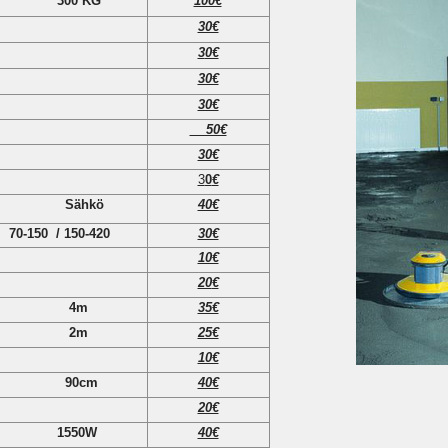
300 KG
100€
30€
3
0€
30€
30€
50€
30€
3
0
€
Sähkö
40€
70-150 / 150-420
30€
10€
20
€
4m
35€
2m
25€
10€
90cm
40€
20€
1550W
40€