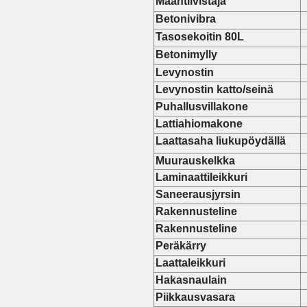
Maantiivistäjä
Betonivibra
Tasosekoitin 80L
Betonimylly
Levynostin
Levynostin katto/seinä
Puhallusvillakone
Lattiahiomakone
Laattasaha
liukupöydällä
Muurauskelkka
Laminaattileikkuri
Saneerausjyrsin
Rakennusteline
Rakennusteline
Peräkärry
Laattaleikkuri
Hakasnaulain
Piikkausvasara