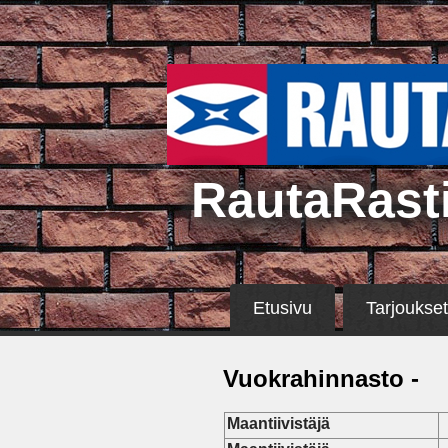
RautaRast
Etusivu
Tarjoukset
Vuokrahinnasto -
Maantiivistäjä